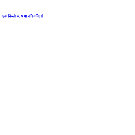
एक किलो रु. ५ मा पनि काँक्रो