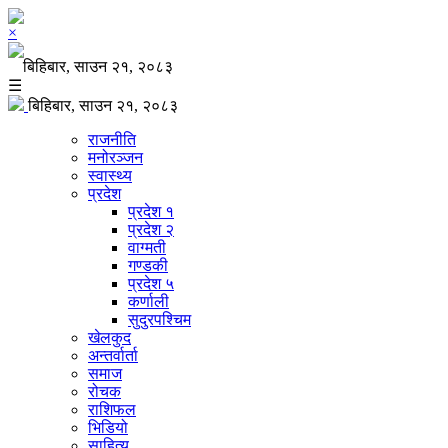
×
बिहिबार, साउन २१, २०८३
☰
बिहिबार, साउन २१, २०८३
राजनीति
मनोरञ्जन
स्वास्थ्य
प्रदेश
प्रदेश १
प्रदेश २
वाग्मती
गण्डकी
प्रदेश ५
कर्णाली
सुदुरपश्चिम
खेलकुद
अन्तर्वार्ता
समाज
रोचक
राशिफल
भिडियो
साहित्य