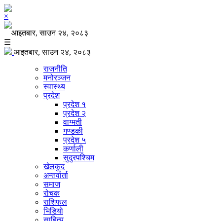
×
आइतबार, साउन २४, २०८३
☰
आइतबार, साउन २४, २०८३
राजनीति
मनोरञ्जन
स्वास्थ्य
प्रदेश
प्रदेश १
प्रदेश २
वाग्मती
गण्डकी
प्रदेश ५
कर्णाली
सुदुरपश्चिम
खेलकुद
अन्तर्वार्ता
समाज
रोचक
राशिफल
भिडियो
साहित्य