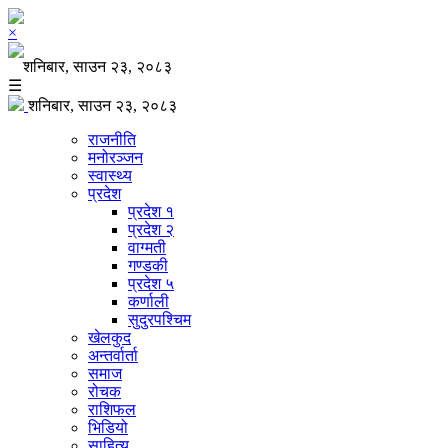
×
शनिबार, साउन २३, २०८३
☰
शनिबार, साउन २३, २०८३
राजनीति
मनोरञ्जन
स्वास्थ्य
प्रदेश
प्रदेश १
प्रदेश २
वाग्मती
गण्डकी
प्रदेश ५
कर्णाली
सुदुरपश्चिम
खेलकुद
अन्तर्वार्ता
समाज
रोचक
राशिफल
भिडियो
साहित्य