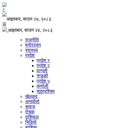
×
आइतबार, साउन २४, २०८३
☰
आइतबार, साउन २४, २०८३
राजनीति
मनोरञ्जन
स्वास्थ्य
प्रदेश
प्रदेश १
प्रदेश २
वाग्मती
गण्डकी
प्रदेश ५
कर्णाली
सुदुरपश्चिम
खेलकुद
अन्तर्वार्ता
समाज
रोचक
राशिफल
भिडियो
साहित्य