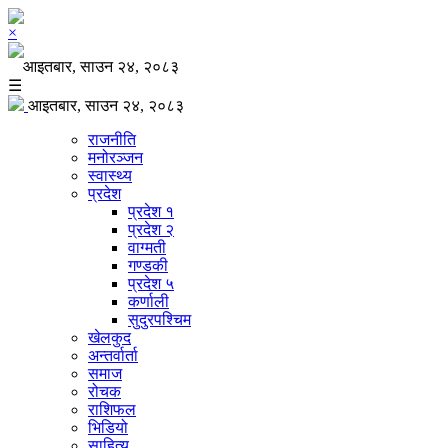
×
आइतबार, साउन २४, २०८३
☰
आइतबार, साउन २४, २०८३
राजनीति
मनोरञ्जन
स्वास्थ्य
प्रदेश
प्रदेश १
प्रदेश २
वाग्मती
गण्डकी
प्रदेश ५
कर्णाली
सुदुरपश्चिम
खेलकुद
अन्तर्वार्ता
समाज
रोचक
राशिफल
भिडियो
साहित्य