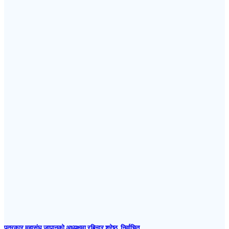
पत्रकार महासंघ जापानकाे अध्यक्षमा रबिन्द्र श्रेष्ठ निर्वाचित्