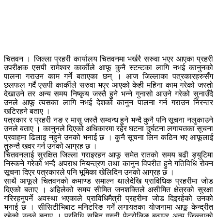
चितवन । जिल्ला प्रहरी कार्यालय चितवनमा भर्खरै सरुवा भएर आएका प्रहरी
उपरीक्षक एसपी रामेश्वर कार्कीले आफू कुनै स्टन्टका लागि नभई कानुनको
पालना गराउन काम गर्ने बताएका छन् । आज जिल्लाका पत्रकारहरुसँग
छलफल गर्दै एसपी कार्कीले सरुवा भएर आएको केही महिना काम गरेको जस्तो
देखाउने तर अन्य समय निष्कृय जस्तै हुने भन्ने गुनासो आउने गरेको सुनाउँदै
उनले आफू त्यसका लागि नभई देशको कानुन पालना गर्न गराउन निरन्तर
खटिरहने बताए ।
पत्रकार र प्रहरी नङ र मासु जस्तै सम्वन्ध हुने भन्दै कुनै पनि सूचना नलुकाउने
उनले बताए । कानुनले दिएको अधिकारमा रहेर घटना दुर्घटना लगायतका सूचना
प्रवाहमा ढिलाइ नहुने उनको भनाई छ । कुनै सूचना लिन कठिन भए आफूलाई
तुरुन्तै खवर गर्न उनको आग्रह छ ।
चितवनलाई सुरक्षित जिल्ला गराइरहन आफू समेत रातको समय बढी ड्युटिमा
निस्कने गरेको भन्दै अपराध नियन्त्रण तथा कानुन विपरीत हुने गतिविधि रोक्न
सूचना दिएर पत्रकारले पनि भूमिका खेलिदिन उनको आग्रह छ ।
साथै आफूले चितवनको कमाण्ड समाल्न थालेदेखि प्राविधिक प्रहरीमा जोड
दिएको बताए । अहिलेको समय सीमित जनशक्तिले असीमित क्षेत्रको सुरक्षा
गरिरहनुपर्ने अवस्था भएकाले प्राविधिमैत्री प्रहरीमा जोड दिइरहेको उनको
भनाई छ । सीसिटीभिबाट मनिटरिङ गर्ने लगायतका योजनामा आफू केन्द्रीत
रहेको उनले बताए । प्रविधि सहित गस्ती पेट्रोलिङ बढाएर अन्य जिल्लाको