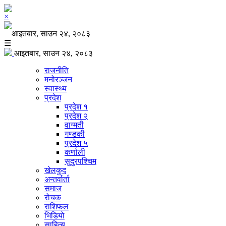
×
आइतबार, साउन २४, २०८३
☰
आइतबार, साउन २४, २०८३
राजनीति
मनोरञ्जन
स्वास्थ्य
प्रदेश
प्रदेश १
प्रदेश २
वाग्मती
गण्डकी
प्रदेश ५
कर्णाली
सुदुरपश्चिम
खेलकुद
अन्तर्वार्ता
समाज
रोचक
राशिफल
भिडियो
साहित्य