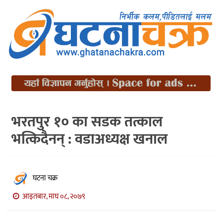
भरतपुर १० का सडक तत्काल
भत्किदैनन् : वडाअध्यक्ष खनाल
घटना चक्र
आइतबार, माघ ०८, २०७९