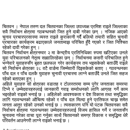
चितवन । नेपाल तरुण दल चितवनका जिल्ला उपाध्यक्ष प्रमिश राइले जिल्लाका
सवै निर्वाचन क्षेत्रमा गठबन्धनको जित हुने दाबी गरेका छन् । नजिक आएको
चुनाव प्रचारप्रसारमा व्यस्त राइले कुराकानी गर्दै बलियो तयारी सहित चुनावी
प्रचारका कार्यक्रम बढाएकाले जनतामाझ परिचित हुँदै गएको र जित निश्चित
रहेको दावी गरेका हुन् ।
चितवन निर्वाचन क्षेत्रनम्वर २ मा केन्द्रीय प्रतिनिधिका रुपमा खटिएका उनले
युवा परिचालनको नेतृत्व सह्मालिरहेका छन् । निर्वाचनमा कसरी परिचालित हुने
भन्नेवारे युवाहरुसँग बृहत छलफल गरेर कार्यक्रम तय भइसकेको बताउँदै राइले
सो निर्वाचन क्षेत्रका २८ वटै वार्डमा जिम्मेवारी दिइसकेको बताए । गठवन्धनका
पाँच दल र पाँच दलकै युवाहरु चुनावी प्रचारमा लाग्ने बताउँदै उनले जित सहज
रहेको बताएका हुन् ।
अहिले युवाहरु सो क्षेत्रका वडातह र टोलस्तरमा सम्म पुगेर जनताका समस्या
टिप्ने र उम्मेदवारहरुलाई जानकारी गराइ सम्वोधनको लागि आग्रह गर्ने काम
भइरहेको राइको भनाई छ । अहिलेको आवश्यकता र देश विकास तथा समृद्धिका
लागि गठवन्धनको औचित्य रहेको र पाँच दल मिल्दा हुने प्रतिफल चाख्न समेत
जनता आतुर रहेको उनको भनाई छ । त्यसकारण पनि यो पटक चितवनका सवै
निर्वाचन क्षेत्रमा गठवन्धनका उम्मेदवारहरुलाई विजय हासिल गर्ने र जनतासँग
चुनावमा गरेका वाचा पूरा गर्नुका साथै चितवनको समग्र विकास र समृद्धिमा धेरै
परिवर्तन आउनेगरी लाग्ने राइको भनाई छ ।