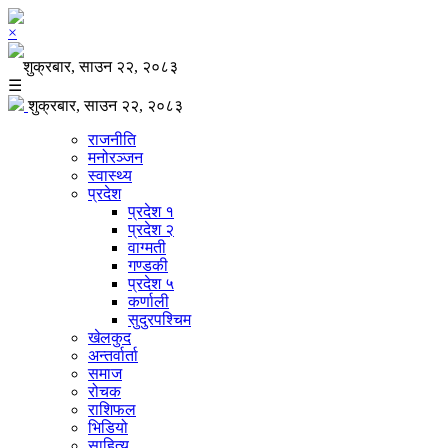
×
शुक्रबार, साउन २२, २०८३
☰
शुक्रबार, साउन २२, २०८३
राजनीति
मनोरञ्जन
स्वास्थ्य
प्रदेश
प्रदेश १
प्रदेश २
वाग्मती
गण्डकी
प्रदेश ५
कर्णाली
सुदुरपश्चिम
खेलकुद
अन्तर्वार्ता
समाज
रोचक
राशिफल
भिडियो
साहित्य