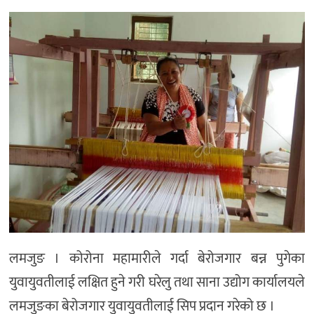
लमजुङ । कोरोना महामारीले गर्दा बेरोजगार बन्न पुगेका
युवायुवतीलाई लक्षित हुने गरी घरेलु तथा साना उद्योग कार्यालयले
लमजुङका बेरोजगार युवायुवतीलाई सिप प्रदान गरेको छ ।