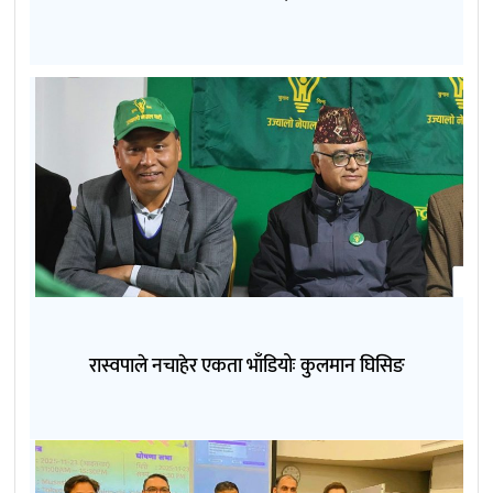
रास्वपाले नचाहेर एकता भाँडियोः कुलमान घिसिङ