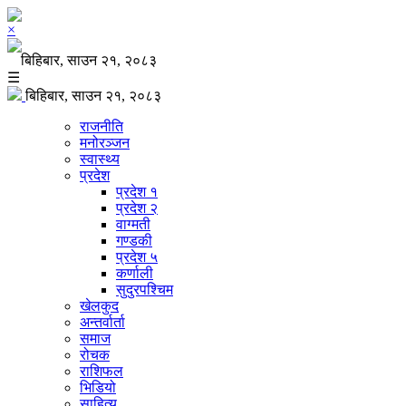
×
बिहिबार, साउन २१, २०८३
☰
बिहिबार, साउन २१, २०८३
राजनीति
मनोरञ्जन
स्वास्थ्य
प्रदेश
प्रदेश १
प्रदेश २
वाग्मती
गण्डकी
प्रदेश ५
कर्णाली
सुदुरपश्चिम
खेलकुद
अन्तर्वार्ता
समाज
रोचक
राशिफल
भिडियो
साहित्य