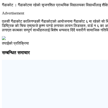
गैंडाकोट । गैंडाकोटमा रहेकाे सृजनशिल प्राथमिक विद्यालयका विद्यार्थीलाइ शै
Advertisement
एलसी गैंडाकोट कालिगण्डकी गैंडाकोटको आयोजनामा गैंडाकोट ६ मा रहेको साे बिध
डिष्ट्रिक काे चिफ एमएफजे कृष्ण पाण्डे लगायत लायन लिडरहरु, वार्ड न ६ का अध
लगाएत कल्बका सम्पुर्ण साथीहरुलाई बिशेष धन्यवाद दिंदै यसरीनै सामाजिक गतिविधि
तपाईको प्रतिक्रिया
सम्बन्धित समाचार