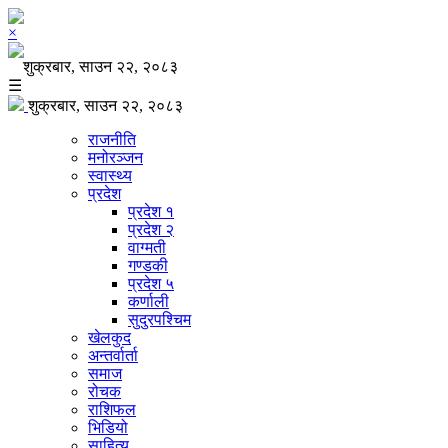
×
शुक्रबार, साउन २२, २०८३
☰
शुक्रबार, साउन २२, २०८३
राजनीति
मनोरञ्जन
स्वास्थ्य
प्रदेश
प्रदेश १
प्रदेश २
वाग्मती
गण्डकी
प्रदेश ५
कर्णाली
सुदुरपश्चिम
खेलकुद
अन्तर्वार्ता
समाज
रोचक
राशिफल
भिडियो
साहित्य