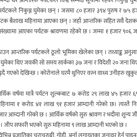
्दा धेरै आन्तरिक पर्यटकले विश्व सम्पदा सूचीमा रहेको निकुञ्ज घुम
र्यटकले निकुञ्ज घुमेका छन् । जसमा ८० हजार ३९४ पुरुष र ७५ 
 पर्यटक बैशाख महिनामा आएका छन् । जहाँ आन्तरिक सहित सवै देशक
 संख्यामा आएका पर्यटक श्रावणमा रहेको छ । जम्मा १ हजार ९०६ जना
ठाउन आन्तरिक पर्यटकले ठूलो भूमिका खेलेका छन् । तथ्याङ्क अनुस
्ज घुमेका थिए जवकी सो समय सार्कका ३७ जना र विदेशी २० जना थि
ै गएको देखिन्छ । कोरोनाले घरमै थुनिएर वस्न वाध्य उनीहरु खुकु
क वर्षमा मात्रै पर्यटन शुल्कबाट ७ करोड २९ लाख ४५ हजार ६५०
हिनामा १ करोड ४१ लाख ९१ हजार आम्दानी गरेको छ। त्यस्तै निकु
 आम्दानी गरेको छ । आर्थिक वर्षको सुरु श्रावण र भदौमा शुन्य 
ो । जीप सफारी भएको सुरु महिनामा ९ लाख आम्दानी भएको छ ।
वा, विभिन्न प्रजातिका चराचुरुङ्गी, गोही, अर्ना लगायतका जनावर हेर्न पाइन्