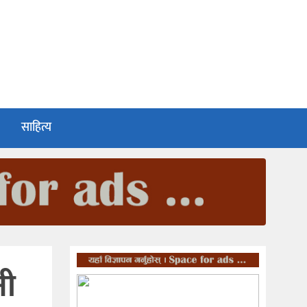
साहित्य
नी