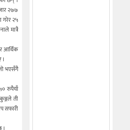
ेका छन् ।
हजार २७७
ा गरेर २५
ले मात्रै
ार आर्थिक
ए ।
लो भएसँगै
 रुपैयाँ
ञ्जले ती
जीप सफारी
छ ।