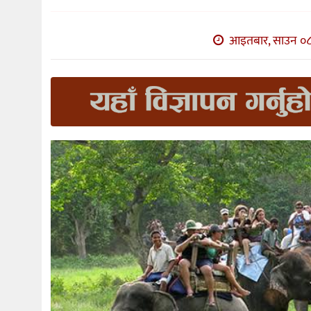
आइतबार, साउन ०८