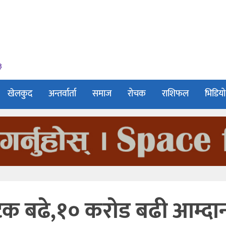
३
खेलकुद
अन्तर्वार्ता
समाज
रोचक
राशिफल
भिडियो
र्यटक बढे,१० करोड बढी आम्दा