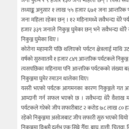
जना पुरुष र ९ हजार १३० जना महिला छन् । त्यस्तै सवैभन
तथ्याङ्क अनुसार १ लाख ५५ हजार ६७१ जना आन्तरिक प
जना महिला रहेका छन् । १२ महिनामध्ये सवैभन्दा धेरै
हजार ३३९ जनाले निकुञ्ज घुमेका छन् भने सवैभन्दा थोरै
निकुञ्ज घुमेका थिए ।
कोरोना महामारी पछि थलिएको पर्यटन क्षेत्रलाई माथि उ
वर्षको सुरुवातमै १ हजार ८४९ आन्तरिक पर्यटकले निकुञ
त्यसपछिका महिनामा पनि आन्तरिक पर्यटकको संख्या बढ्द
निकुञ्जमा घुमेर रमाउन थालेका थिए।
यसरी भएको पर्यटक आगमनका कारण निकुञ्जले गत आर्थि
आम्दानी गर्न सफल भएको छ । सवैभन्दा धेरै वैशाख म
पर्यटकले गरेको जीप सफारीबाट २ करोड ७८ लाख ८० हजार
रहेको निकुञ्जमा असोजबाट जीप सफारी सुरु भएको थिय
निकुञ्जमा विश्वमै दुर्लभ एक सिङ्गे गैँडा, बाघ, हात्ती, चितु