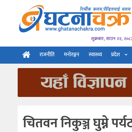
शुक्रबार, साउन २२, २०८
राजनीति
मनोरञ्जन
स्वास्थ्य
प्रदेश
चितवन निकुञ्ज घुम्ने प