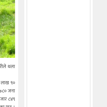
मारीले थला
 १ लाख ९०
र ७८० जना
 हजार ८४९