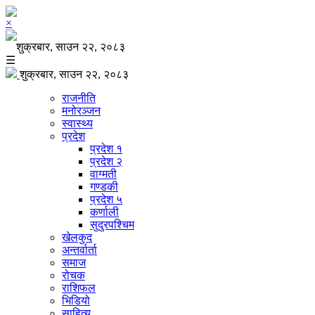
×
शुक्रबार, साउन २२, २०८३
☰
शुक्रबार, साउन २२, २०८३
राजनीति
मनोरञ्जन
स्वास्थ्य
प्रदेश
प्रदेश १
प्रदेश २
वाग्मती
गण्डकी
प्रदेश ५
कर्णाली
सुदुरपश्चिम
खेलकुद
अन्तर्वार्ता
समाज
रोचक
राशिफल
भिडियो
साहित्य