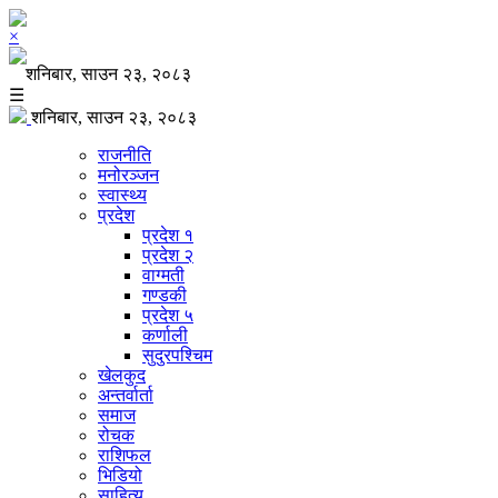
×
शनिबार, साउन २३, २०८३
☰
शनिबार, साउन २३, २०८३
राजनीति
मनोरञ्जन
स्वास्थ्य
प्रदेश
प्रदेश १
प्रदेश २
वाग्मती
गण्डकी
प्रदेश ५
कर्णाली
सुदुरपश्चिम
खेलकुद
अन्तर्वार्ता
समाज
रोचक
राशिफल
भिडियो
साहित्य