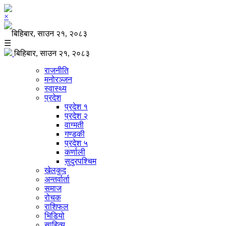
×
बिहिबार, साउन २१, २०८३
☰
बिहिबार, साउन २१, २०८३
राजनीति
मनोरञ्जन
स्वास्थ्य
प्रदेश
प्रदेश १
प्रदेश २
वाग्मती
गण्डकी
प्रदेश ५
कर्णाली
सुदुरपश्चिम
खेलकुद
अन्तर्वार्ता
समाज
रोचक
राशिफल
भिडियो
साहित्य