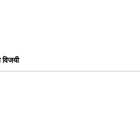
े विजयी