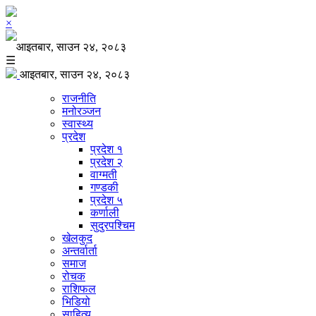
×
आइतबार, साउन २४, २०८३
☰
आइतबार, साउन २४, २०८३
राजनीति
मनोरञ्जन
स्वास्थ्य
प्रदेश
प्रदेश १
प्रदेश २
वाग्मती
गण्डकी
प्रदेश ५
कर्णाली
सुदुरपश्चिम
खेलकुद
अन्तर्वार्ता
समाज
रोचक
राशिफल
भिडियो
साहित्य