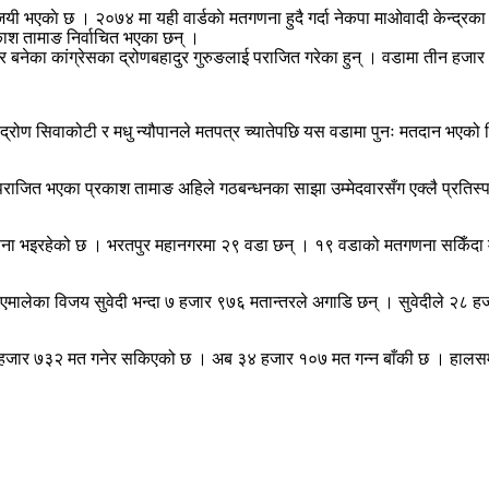
एकाे छ । २०७४ मा यही वार्डकाे मतगणना हुदै गर्दा नेकपा माओवादी केन्द्रका नेत
काश तामाङ निर्वाचित भएका छन् ।
वार बनेका कांग्रेसका द्रोणबहादुर गुरुङलाई पराजित गरेका हुन् । वडामा तीन ह
द्रोण सिवाकोटी र मधु न्यौपानले मतपत्र च्यातेपछि यस वडामा पुनः मतदान भएको
पराजित भएका प्रकाश तामाङ अहिले गठबन्धनका साझा उम्मेदवारसँग एक्लै प्रतिस्प
भइरहेको छ । भरतपुर महानगरमा २९ वडा छन् । १९ वडाको मतगणना सकिँदा मेयर
 एमालेका विजय सुवेदी भन्दा ७ हजार ९७६ मतान्तरले अगाडि छन् । सुवेदीले २८ ह
 ७३२ मत गनेर सकिएको छ । अब ३४ हजार १०७ मत गन्न बाँकी छ । हालसम्म कांग्