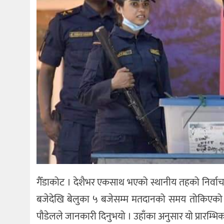
गैँडाकोट । देशैभर एकसाथ भएको स्थानीय तहको निर्व
बजेदेखि बेलुका ५ बजेसम्म मतदानको समय तोकिएको थि
पौडेलले जानकारी दिनुभयो । उहाँका अनुसार यो प्रारम्