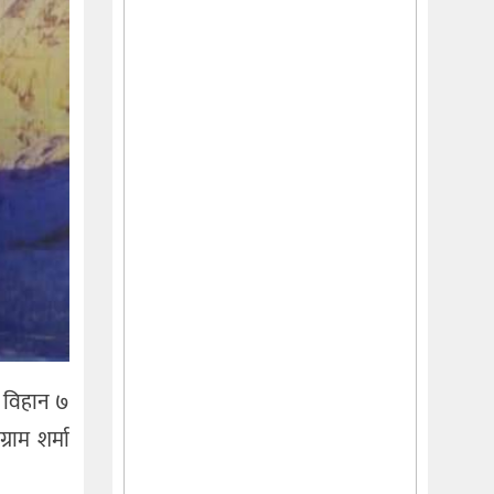
 विहान ७
ाम शर्मा