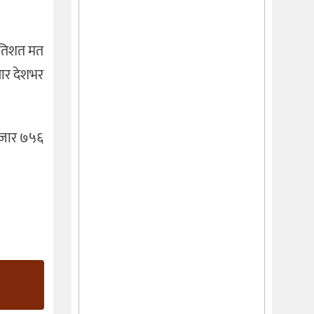
्रतिशत मत
सार देशभर
हजार ७५६