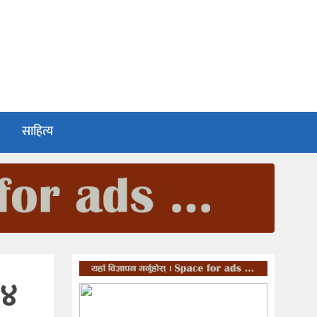
साहित्य
६४