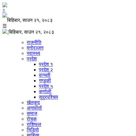
×
बिहिबार, साउन २१, २०८३
☰
बिहिबार, साउन २१, २०८३
राजनीति
मनोरञ्जन
स्वास्थ्य
प्रदेश
प्रदेश १
प्रदेश २
वाग्मती
गण्डकी
प्रदेश ५
कर्णाली
सुदुरपश्चिम
खेलकुद
अन्तर्वार्ता
समाज
रोचक
राशिफल
भिडियो
साहित्य