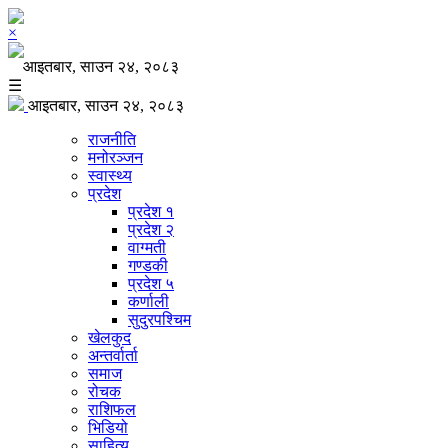
×
आइतबार, साउन २४, २०८३
☰
आइतबार, साउन २४, २०८३
राजनीति
मनोरञ्जन
स्वास्थ्य
प्रदेश
प्रदेश १
प्रदेश २
वाग्मती
गण्डकी
प्रदेश ५
कर्णाली
सुदुरपश्चिम
खेलकुद
अन्तर्वार्ता
समाज
रोचक
राशिफल
भिडियो
साहित्य