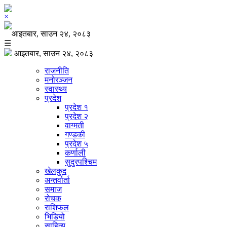
×
आइतबार, साउन २४, २०८३
☰
आइतबार, साउन २४, २०८३
राजनीति
मनोरञ्जन
स्वास्थ्य
प्रदेश
प्रदेश १
प्रदेश २
वाग्मती
गण्डकी
प्रदेश ५
कर्णाली
सुदुरपश्चिम
खेलकुद
अन्तर्वार्ता
समाज
रोचक
राशिफल
भिडियो
साहित्य