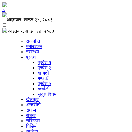
×
आइतबार, साउन २४, २०८३
☰
आइतबार, साउन २४, २०८३
राजनीति
मनोरञ्जन
स्वास्थ्य
प्रदेश
प्रदेश १
प्रदेश २
वाग्मती
गण्डकी
प्रदेश ५
कर्णाली
सुदुरपश्चिम
खेलकुद
अन्तर्वार्ता
समाज
रोचक
राशिफल
भिडियो
साहित्य