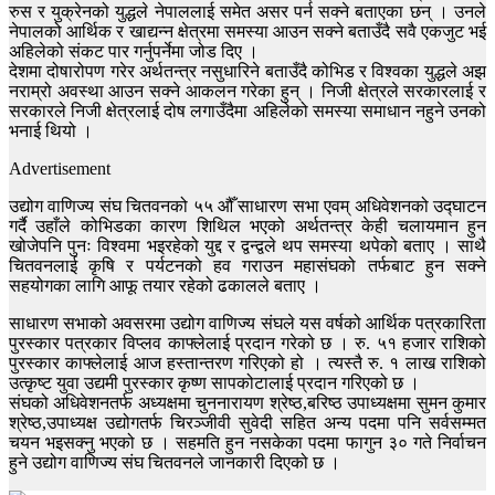
रुस र युक्रेनको युद्धले नेपाललाई समेत असर पर्न सक्ने बताएका छन् । उनले
नेपालको आर्थिक र खाद्यन्न क्षेत्रमा समस्या आउन सक्ने बताउँदै सवै एकजुट भई
अहिलेको संकट पार गर्नुपर्नेमा जोड दिए ।
देशमा दोषारोपण गरेर अर्थतन्त्र नसुधारिने बताउँदै कोभिड र विश्वका युद्धले अझ
नराम्रो अवस्था आउन सक्ने आकलन गरेका हुन् । निजी क्षेत्रले सरकारलाई र
सरकारले निजी क्षेत्रलाई दोष लगाउँदैमा अहिलेको समस्या समाधान नहुने उनको
भनाई थियो ।
Advertisement
उद्योग वाणिज्य संघ चितवनको ५५ औँ साधारण सभा एवम् अधिवेशनको उद्घाटन
गर्दै उहाँले कोभिडका कारण शिथिल भएको अर्थतन्त्र केही चलायमान हुन
खोजेपनि पुनः विश्वमा भइरहेको युद्द र द्वन्द्वले थप समस्या थपेको बताए । साथै
चितवनलाई कृषि र पर्यटनको हव गराउन महासंघको तर्फबाट हुन सक्ने
सहयोगका लागि आफू तयार रहेको ढकालले बताए ।
साधारण सभाको अवसरमा उद्योग वाणिज्य संघले यस वर्षको आर्थिक पत्रकारिता
पुरस्कार पत्रकार विप्लव काफ्लेलाई प्रदान गरेको छ । रु. ५१ हजार राशिको
पुरस्कार काफ्लेलाई आज हस्तान्तरण गरिएको हो । त्यस्तै रु. १ लाख राशिको
उत्कृष्ट युवा उद्यमी पुरस्कार कृष्ण सापकोटालाई प्रदान गरिएको छ ।
संघको अधिवेशनतर्फ अध्यक्षमा चुननारायण श्रेष्ठ,बरिष्ठ उपाध्यक्षमा सुमन कुमार
श्रेष्ठ,उपाध्यक्ष उद्योगतर्फ चिरञ्जीवी सुवेदी सहित अन्य पदमा पनि सर्वसम्मत
चयन भइसक्नु भएको छ । सहमति हुन नसकेका पदमा फागुन ३० गते निर्वाचन
हुने उद्योग वाणिज्य संघ चितवनले जानकारी दिएको छ ।