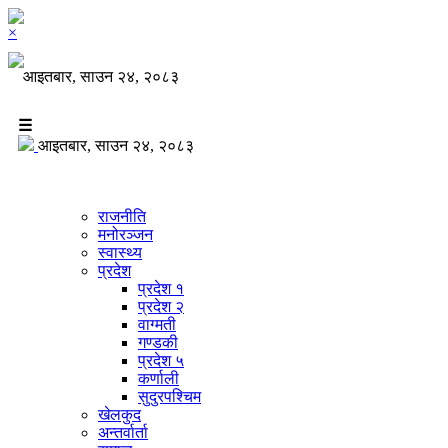
×
आइतबार, साउन २४, २०८३
☰
आइतबार, साउन २४, २०८३
राजनीति
मनोरञ्जन
स्वास्थ्य
प्रदेश
प्रदेश १
प्रदेश २
वाग्मती
गण्डकी
प्रदेश ५
कर्णाली
सुदुरपश्चिम
खेलकुद
अन्तर्वार्ता