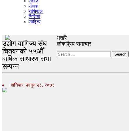
समाज
रोचक
राशिफल
भिडियो
साहित्य
भर्खरै
उद्योग वाणिज्य संघ
लोकप्रिय समाचार
चितवनको ५५औँ
Search
वार्षिक साधारण सभा
सम्पन्न
शनिबार, फागुन २८, २०७८