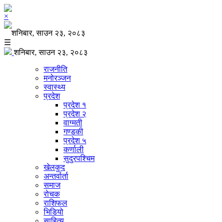
×
शनिबार, साउन २३, २०८३
☰
शनिबार, साउन २३, २०८३
राजनीति
मनोरञ्जन
स्वास्थ्य
प्रदेश
प्रदेश १
प्रदेश २
वाग्मती
गण्डकी
प्रदेश ५
कर्णाली
सुदुरपश्चिम
खेलकुद
अन्तर्वार्ता
समाज
रोचक
राशिफल
भिडियो
साहित्य