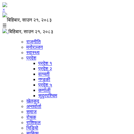
×
बिहिबार, साउन २१, २०८३
☰
बिहिबार, साउन २१, २०८३
राजनीति
मनोरञ्जन
स्वास्थ्य
प्रदेश
प्रदेश १
प्रदेश २
वाग्मती
गण्डकी
प्रदेश ५
कर्णाली
सुदुरपश्चिम
खेलकुद
अन्तर्वार्ता
समाज
रोचक
राशिफल
भिडियो
साहित्य