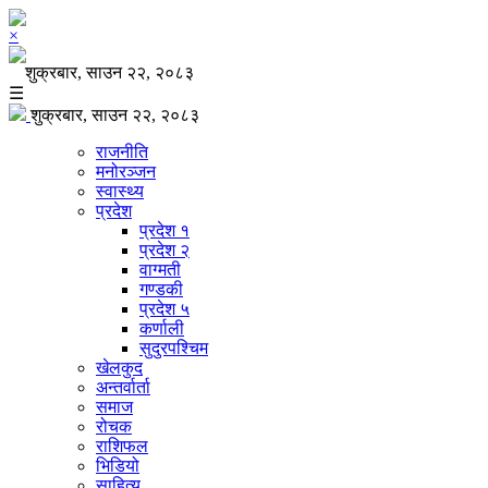
×
शुक्रबार, साउन २२, २०८३
☰
शुक्रबार, साउन २२, २०८३
राजनीति
मनोरञ्जन
स्वास्थ्य
प्रदेश
प्रदेश १
प्रदेश २
वाग्मती
गण्डकी
प्रदेश ५
कर्णाली
सुदुरपश्चिम
खेलकुद
अन्तर्वार्ता
समाज
रोचक
राशिफल
भिडियो
साहित्य