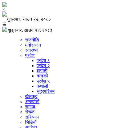
×
शुक्रबार, साउन २२, २०८३
☰
शुक्रबार, साउन २२, २०८३
राजनीति
मनोरञ्जन
स्वास्थ्य
प्रदेश
प्रदेश १
प्रदेश २
वाग्मती
गण्डकी
प्रदेश ५
कर्णाली
सुदुरपश्चिम
खेलकुद
अन्तर्वार्ता
समाज
रोचक
राशिफल
भिडियो
साहित्य