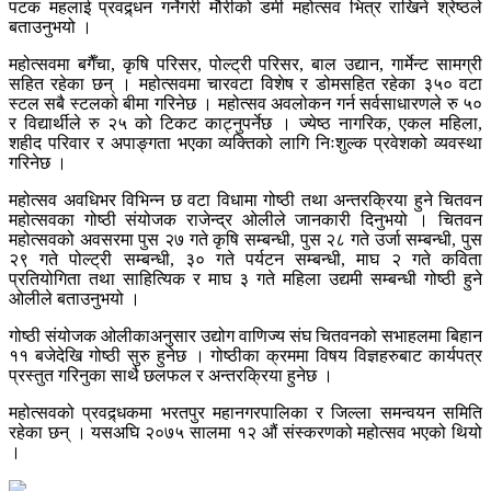
पटक महलाई प्रवद्र्धन गर्नेगरी मौरीको डमी महोत्सव भित्र राखिने श्रेष्ठले
बताउनुभयो ।
महोत्सवमा बगैँचा, कृषि परिसर, पोल्ट्री परिसर, बाल उद्यान, गार्मेन्ट सामग्री
सहित रहेका छन् । महोत्सवमा चारवटा विशेष र डोमसहित रहेका ३५० वटा
स्टल सबै स्टलको बीमा गरिनेछ । महोत्सव अवलोकन गर्न सर्वसाधारणले रु ५०
र विद्यार्थीले रु २५ को टिकट काट्नुपर्नेछ । ज्येष्ठ नागरिक, एकल महिला,
शहीद परिवार र अपाङ्गता भएका व्यक्तिको लागि निःशुल्क प्रवेशको व्यवस्था
गरिनेछ ।
महोत्सव अवधिभर विभिन्न छ वटा विधामा गोष्ठी तथा अन्तरक्रिया हुने चितवन
महोत्सवका गोष्ठी संयोजक राजेन्द्र ओलीले जानकारी दिनुभयो । चितवन
महोत्सवको अवसरमा पुस २७ गते कृषि सम्बन्धी, पुस २८ गते उर्जा सम्बन्धी, पुस
२९ गते पोल्ट्री सम्बन्धी, ३० गते पर्यटन सम्बन्धी, माघ २ गते कविता
प्रतियोगिता तथा साहित्यिक र माघ ३ गते महिला उद्यमी सम्बन्धी गोष्ठी हुने
ओलीले बताउनुभयो ।
गोष्ठी संयोजक ओलीकाअनुसार उद्योग वाणिज्य संघ चितवनको सभाहलमा बिहान
११ बजेदेखि गोष्ठी सुरु हुनेछ । गोष्ठीका क्रममा विषय विज्ञहरुबाट कार्यपत्र
प्रस्तुत गरिनुका साथै छलफल र अन्तरक्रिया हुनेछ ।
महोत्सवको प्रवद्र्धकमा भरतपुर महानगरपालिका र जिल्ला समन्वयन समिति
रहेका छन् । यसअघि २०७५ सालमा १२ औं संस्करणको महोत्सव भएको थियो
।