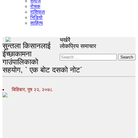
समाज
रोचक
राशिफल
भिडियो
साहित्य
भर्खरै
सुन्तला किसानलाई
लोकप्रिय समाचार
ईच्छाकामना
Search
गाउंपालिकाकाे
सहयाेग, ` एक बाेट दसकाे नाेट´
बिहिबार, पुष २२, २०७८