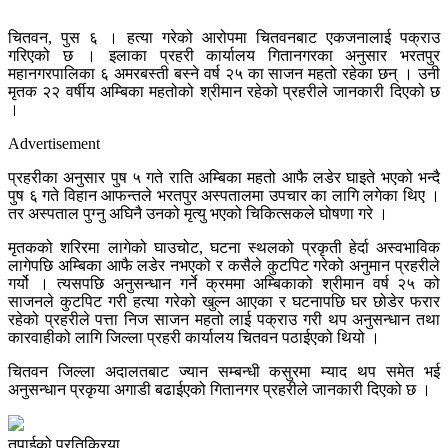
चितवन, पुस ६ । हत्या गरेको आरोपमा चितवनबाट एकजनालाई पक्राउ
गरिएको छ । इलाका प्रहरी कार्यालय गितानगरका अनुसार भरतपुर
महानगरपालिका ६ अमरबस्ती बस्ने वर्ष २५ का साजन महतो रहेका छन् । उनी
मृतक २२ वर्षीय अम्बिका महतोको श्रीमान रहेको प्रहरीले जानकारी दिएको छ
।
Advertisement
प्रहरीका अनुसार पुष ५ गते राति अम्बिका महतो आफै लडेर घाइते भएको भन्दै
पुष ६ गते विहान आफन्तले भरतपुर अस्पतालमा उपचार का लागि लगेका थिए ।
तर अस्पताल पुग्नु अघिनै उनको मृत्यु भएको चिकित्सकले घोषणा गरे ।
मृतकको शरिरमा लागेको घाउचोट, घटना स्थलको प्रकृती हेर्दा अस्वभाविक
लागेपछि अम्बिका आफै लडेर नभएको र कसैले कुटपिट गरेको अनुमान प्रहरीले
गर्यो । त्यसपछि अनुसन्धान गर्ने क्रममा अम्बिकाको श्रीमान वर्ष २५ को
साजनले कुटपिट गरी हत्या गरेको खुल्न आएका र घटनापछि घर छोडेर फरार
रहेको प्रहरीले पत्ता निज साजन महतो लाई पक्राउ गरी थप अनुसन्धान तथा
कारवाहीको लागि जिल्ला प्रहरी कार्यालय चितवन पठाईएको थियो ।
चितवन जिल्ला अदालतबाट ज्यान सम्बन्धी कसुरमा म्याद थप समेत भई
अनुसन्धान प्रकृया अगाडी बढाईएको गितानगर प्रहरीले जानकारी दिएको छ ।
तपाईको प्रतिक्रिया