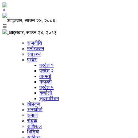
×
आइतबार, साउन २४, २०८३
☰
आइतबार, साउन २४, २०८३
राजनीति
मनोरञ्जन
स्वास्थ्य
प्रदेश
प्रदेश १
प्रदेश २
वाग्मती
गण्डकी
प्रदेश ५
कर्णाली
सुदुरपश्चिम
खेलकुद
अन्तर्वार्ता
समाज
रोचक
राशिफल
भिडियो
साहित्य