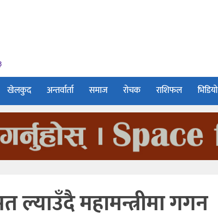
३
खेलकुद
अन्तर्वार्ता
समाज
रोचक
राशिफल
भिडियो
 ल्याउँदै महामन्त्रीमा गगन