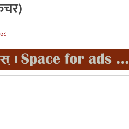
फिचर)
०७८