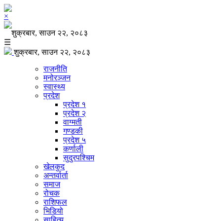
×
शुक्रबार, साउन २२, २०८३
☰
शुक्रबार, साउन २२, २०८३
राजनीति
मनोरञ्जन
स्वास्थ्य
प्रदेश
प्रदेश १
प्रदेश २
वाग्मती
गण्डकी
प्रदेश ५
कर्णाली
सुदुरपश्चिम
खेलकुद
अन्तर्वार्ता
समाज
रोचक
राशिफल
भिडियो
साहित्य