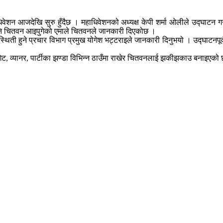
िवेशन आजदेखि सुरु हुँदैछ । महाधिवेशनको अध्यक्ष केपी शर्मा ओलीले उद्घाटन ग
नि चितवन आइपुगेको एमाले चितवनले जानकारी दिएकोछ ।
पस्थिती हुने प्रचार विभाग प्रमुख योगेश भट्टराइले जानकारी दिनुभयो । उद्घाटन
ेट, व्यानर, पार्टीका झण्डा विभिन्न ठाउँमा राखेर चितवनलाई झकीझकाउ बनाइएको