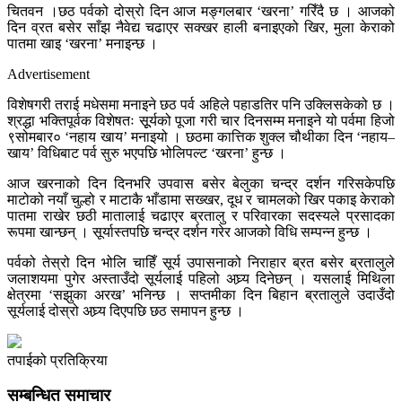
चितवन ।छठ पर्वको दोस्रो दिन आज मङ्गलबार ‘खरना’ गरिँदै छ । आजको
दिन व्रत बसेर साँझ नैवेद्य चढाएर सक्खर हाली बनाइएको खिर, मुला केराको
पातमा खाइ ‘खरना’ मनाइन्छ ।
Advertisement
विशेषगरी तराई मधेसमा मनाइने छठ पर्व अहिले पहाडतिर पनि उक्लिसकेको छ ।
श्रद्धा भक्तिपूर्वक विशेषतः सूूर्यको पूजा गरी चार दिनसम्म मनाइने यो पर्वमा हिजो
९सोमबार० ‘नहाय खाय’ मनाइयो । छठमा कात्तिक शुक्ल चौथीका दिन ‘नहाय–
खाय’ विधिबाट पर्व सुरु भएपछि भोलिपल्ट ‘खरना’ हुन्छ ।
आज खरनाको दिन दिनभरि उपवास बसेर बेलुका चन्द्र दर्शन गरिसकेपछि
माटोको नयाँ चुल्हो र माटाकै भाँडामा सख्खर, दूध र चामलको खिर पकाइ केराको
पातमा राखेर छठी मातालाई चढाएर ब्रतालु र परिवारका सदस्यले प्रसादका
रूपमा खान्छन् । सूर्यास्तपछि चन्द्र दर्शन गरेर आजको विधि सम्पन्न हुन्छ ।
पर्वको तेस्रो दिन भोलि चाहिँ सूर्य उपासनाको निराहार ब्रत बसेर ब्रतालुले
जलाशयमा पुगेर अस्ताउँदो सूर्यलाई पहिलो अघ्र्य दिनेछन् । यसलाई मिथिला
क्षेत्रमा ‘सझुका अरख’ भनिन्छ । सप्तमीका दिन बिहान ब्रतालुले उदाउँदो
सूर्यलाई दोस्रो अघ्र्य दिएपछि छठ समापन हुन्छ ।
तपाईको प्रतिक्रिया
सम्बन्धित समाचार