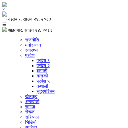
×
आइतबार, साउन २४, २०८३
☰
आइतबार, साउन २४, २०८३
राजनीति
मनोरञ्जन
स्वास्थ्य
प्रदेश
प्रदेश १
प्रदेश २
वाग्मती
गण्डकी
प्रदेश ५
कर्णाली
सुदुरपश्चिम
खेलकुद
अन्तर्वार्ता
समाज
रोचक
राशिफल
भिडियो
साहित्य