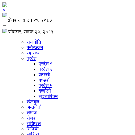
×
सोमबार, साउन २५, २०८३
☰
सोमबार, साउन २५, २०८३
राजनीति
मनोरञ्जन
स्वास्थ्य
प्रदेश
प्रदेश १
प्रदेश २
वाग्मती
गण्डकी
प्रदेश ५
कर्णाली
सुदुरपश्चिम
खेलकुद
अन्तर्वार्ता
समाज
रोचक
राशिफल
भिडियो
साहित्य