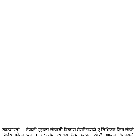
काठमाण्डौ । नेपाली मूलका खेलाडी विकास मेराग्लियाले ए डिभिजन लिग खेल्ने
निर्णय गरेका छन् । इटालीमा व्यावसायिक फुटबल खेल्दै आएका विकासले