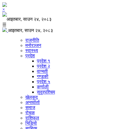
×
आइतबार, साउन २४, २०८३
☰
आइतबार, साउन २४, २०८३
राजनीति
मनोरञ्जन
स्वास्थ्य
प्रदेश
प्रदेश १
प्रदेश २
वाग्मती
गण्डकी
प्रदेश ५
कर्णाली
सुदुरपश्चिम
खेलकुद
अन्तर्वार्ता
समाज
रोचक
राशिफल
भिडियो
साहित्य