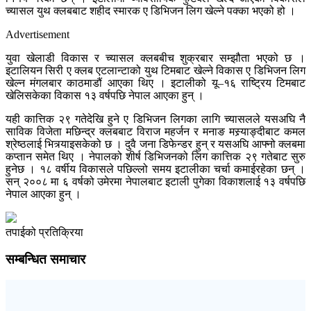
च्यासल युथ क्लबबाट शहीद स्मारक ए डिभिजन लिग खेल्ने पक्का भएको हो ।
Advertisement
युवा खेलाडी विकास र च्यासल क्लबबीच शुक्रबार सम्झौता भएको छ ।
इटालियन सिरी ए क्लब एटलान्टाको युथ टिमबाट खेल्ने विकास ए डिभिजन लिग
खेल्न मंगलबार काठमाडौं आएका थिए । इटालीको यू–१६ राष्ट्रिय टिमबाट
खेलिसकेका विकास १३ वर्षपछि नेपाल आएका हुन् ।
यही कात्तिक २९ गतेदेखि हुने ए डिभिजन लिगका लागि च्यासलले यसअघि नै
साविक विजेता मछिन्द्र क्लबबाट विराज महर्जन र मनाङ मस्र्याङ्दीबाट कमल
श्रेष्ठलाई भित्र्याइसकेको छ । दुवै जना डिफेन्डर हुन् र यसअघि आफ्नो क्लबमा
कप्तान समेत थिए । नेपालको शीर्ष डिभिजनको लिग कात्तिक २९ गतेबाट सुरु
हुनेछ । १८ वर्षीय विकासले पछिल्लो समय इटालीका चर्चा कमाईरहेका छन् ।
सन् २००८ मा ६ वर्षको उमेरमा नेपालबाट इटाली पुगेका विकाशलाई १३ वर्षपछि
नेपाल आएका हुन् ।
तपाईको प्रतिक्रिया
सम्बन्धित समाचार