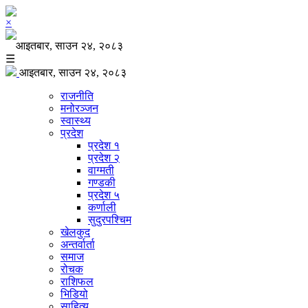
×
आइतबार, साउन २४, २०८३
☰
आइतबार, साउन २४, २०८३
राजनीति
मनोरञ्जन
स्वास्थ्य
प्रदेश
प्रदेश १
प्रदेश २
वाग्मती
गण्डकी
प्रदेश ५
कर्णाली
सुदुरपश्चिम
खेलकुद
अन्तर्वार्ता
समाज
रोचक
राशिफल
भिडियो
साहित्य