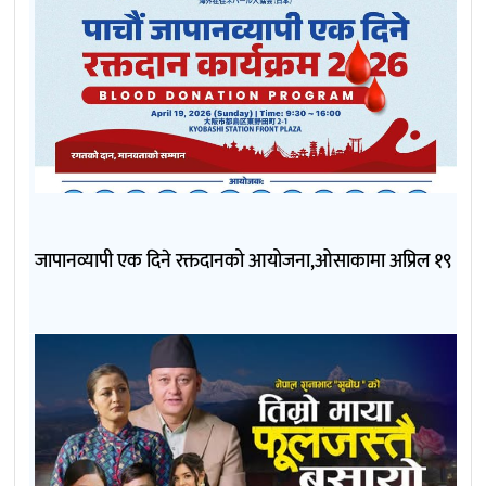
जापानव्यापी एक दिने रक्तदानको आयोजना,ओसाकामा अप्रिल १९