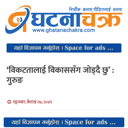
‘विकटतालाई विकाससँग जोड्दै छु’ :
गुरुङ
मङ्गलबार, बैशाख २७, २०७९