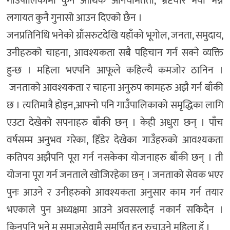
गाउँपालिकामा कुनै आर्थिक अनियमितता, भ्रष्टचार भयो भन्ने
लगायत कुनै गुनासो आउन दिएको छैन ।
जनप्रतिनिधि भनेको ग्राँसरुटदेखि यहाँको भूगोल, जनता, समुदाय,
उनीहरुको चाहना, आवश्यकता सबै पहिचान गर्न सक्ने व्यक्ति
हुन्छ । महिला भएपनि आफूले कहिल्यै कमजोर ठानिन ।
जनताको आवश्यकता र चाहना अनुरुप कामहरु अझै गर्न बाँकी
छ । त्यतिमात्रै होइन,आफ्नो पनि गाउँपालिकाको समृद्धिका लागि
एउटा देखेको सपनाहरु बाँकी छन् । केही अधुरा छन् । पाँच
वर्षसम्म अनुभव गरेका, हिँडेर देखेका गाउँहरुको आवश्यकता
कतिपय अझैपनि पूरा गर्न नसकेका योजनाहरु बाँकी छन् । ती
योजना पूरा गर्न जनताले खोजिरहेका छन् । जनताको सेवक भएर
पुनः आउने र उनीहरुको आवश्यकता अनुसार काम गर्न तयार
भएकाले पुन अध्यक्षमा आउने अवसरलाई नकार्न सकिदैन ।
किनपनि भने म समाजसेवामै समर्पित हुन रुचाउने महिला हुँ ।